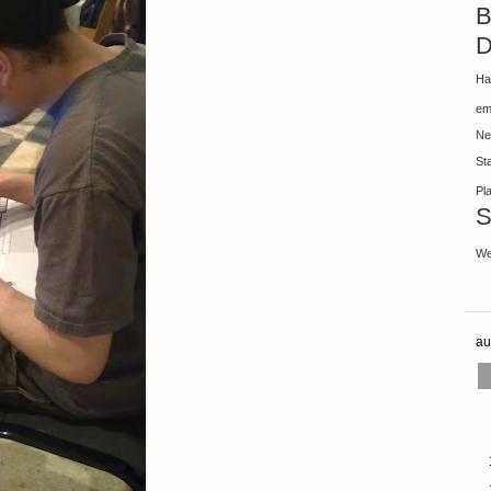
B
D
Ha
em
Ne
St
Pl
S
We
au