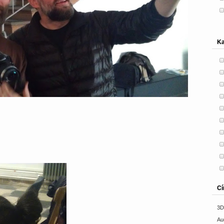
Ka
C
3D
Au