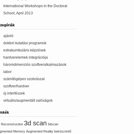
International Workshops in the Doctoral
School, April 2013
tegóriák
ajánló
doktori kutatási programok
extrakurrikuláris képzések
hardverelemek integrációja
háromdimenziós szoftveralkalmazások
labor
számítógépes szobrászat
szoftver/hardver
új interfészek
virtuális/augmentált valóságok
ímkék
3d scan
 Reconstruction
3dscan
gmented Memory
Augmented Reality
beköszöntő