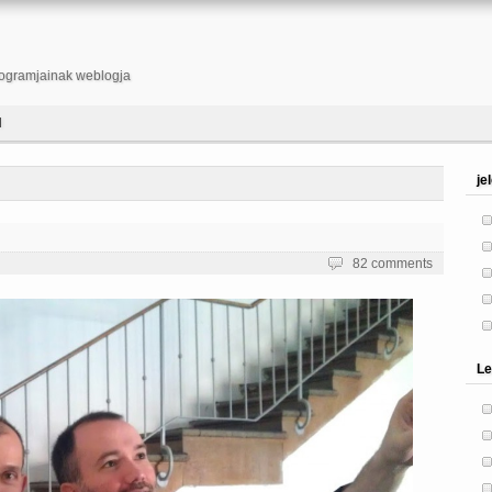
ogramjainak weblogja
l
je
82 comments
Le