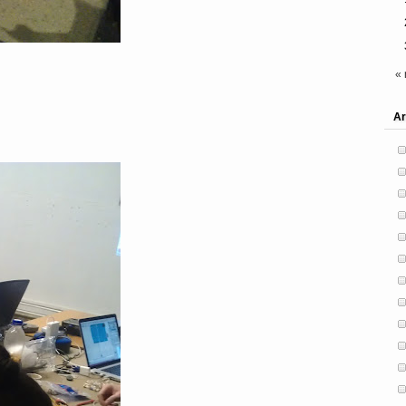
« 
Ar