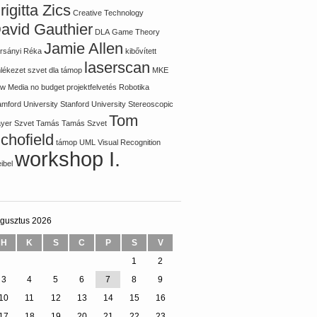
rigitta Zics
Creative Technology
avid Gauthier
DLA
Game Theory
Jamie Allen
rsányi Réka
kibővített
laserscan
lékezet szvet dla támop
MKE
w Media
no budget
projektfelvetés
Robotika
amford University
Stanford University
Stereoscopic
Tom
ayer
Szvet Tamás
Tamás Szvet
chofield
támop
UML
Visual Recognition
workshop I.
ibel
gusztus 2026
H
K
S
C
P
S
V
1
2
3
4
5
6
7
8
9
10
11
12
13
14
15
16
17
18
19
20
21
22
23