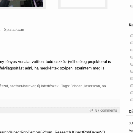
Ka
p):
Spalackcan
y fényes vonalat vetíteni tudó eszköz (vélhetőleg projektorral is
felvilágosítást adni, ha megkéritek szépen, szerintem meg is
ászat
,
szoftver/hardver
,
új interfészek
| Tags:
3dscan
,
laserscan
,
no
87 comments
C
3D
Au
/Research/KinectRgbDemoV6?from=Research.KinectRgbDemoV3