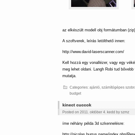
az elkészült modell obj formátumban (zi
A szoftverek, leírás letölthető innen:
http://www.david-laserscanner.com/
Kell hozzá egy vonallézer, vagy egy vékén
meg lehet oldani. Langh Robi tud bővebb 
mutatja.
Categories:
ajánló
,
számítógépes szobr
budget
kinect cuccok
Posted on 2011. október 4. kedd by
szmz
íme néhány példa 3d szkennelésre:
http://nicolas.burrus.name/index.php