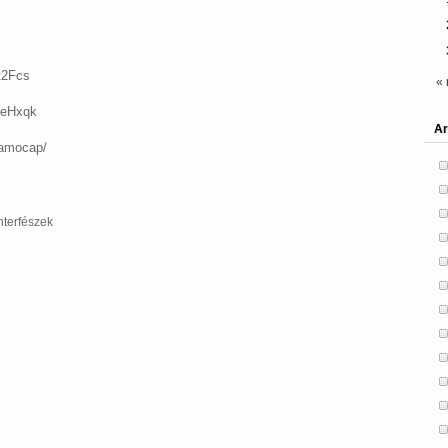
t2Fcs
« 
ieHxqk
Ar
iamocap/
interfészek