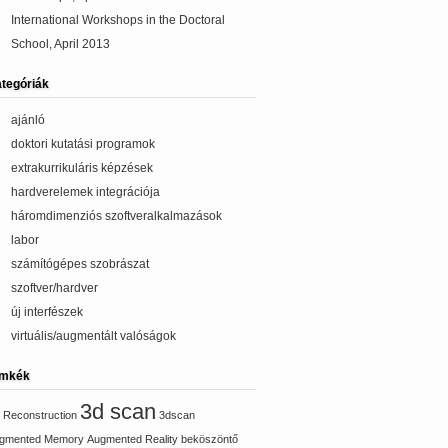
International Workshops in the Doctoral
School, April 2013
tegóriák
ajánló
doktori kutatási programok
extrakurrikuláris képzések
hardverelemek integrációja
háromdimenziós szoftveralkalmazások
labor
számítógépes szobrászat
szoftver/hardver
új interfészek
virtuális/augmentált valóságok
ímkék
3d scan
 Reconstruction
3dscan
gmented Memory
Augmented Reality
beköszöntő