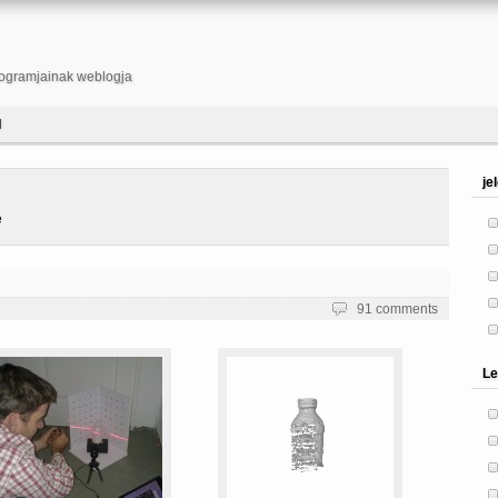
ogramjainak weblogja
l
je
e
91 comments
Le