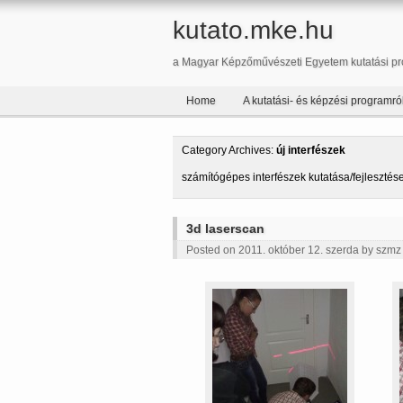
kutato.mke.hu
a Magyar Képzőművészeti Egyetem kutatási pr
Home
A kutatási- és képzési programró
Category Archives:
új interfészek
számítógépes interfészek kutatása/fejlesztés
3d laserscan
Posted on 2011. október 12. szerda by
szmz