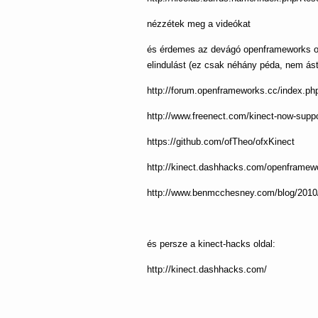
nézzétek meg a videókat
és érdemes az devágó openframeworks old
elindulást (ez csak néhány péda, nem á
http://forum.openframeworks.cc/index.php
http://www.freenect.com/kinect-now-supp
https://github.com/ofTheo/ofxKinect
http://kinect.dashhacks.com/openframew
http://www.benmcchesney.com/blog/2010/
és persze a kinect-hacks oldal:
http://kinect.dashhacks.com/