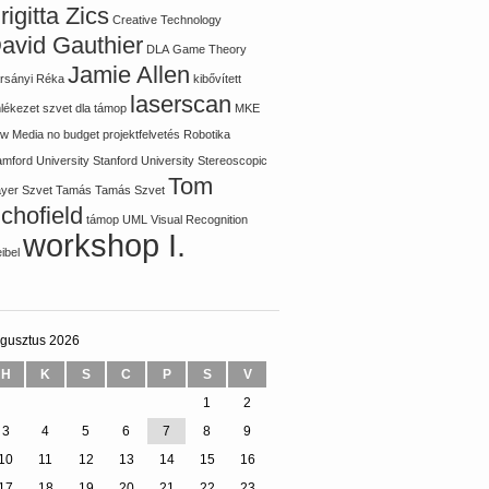
rigitta Zics
Creative Technology
avid Gauthier
DLA
Game Theory
Jamie Allen
rsányi Réka
kibővített
laserscan
lékezet szvet dla támop
MKE
w Media
no budget
projektfelvetés
Robotika
amford University
Stanford University
Stereoscopic
Tom
ayer
Szvet Tamás
Tamás Szvet
chofield
támop
UML
Visual Recognition
workshop I.
ibel
gusztus 2026
H
K
S
C
P
S
V
1
2
3
4
5
6
7
8
9
10
11
12
13
14
15
16
17
18
19
20
21
22
23