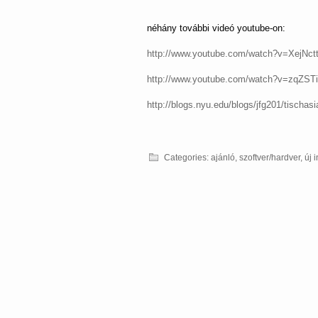
néhány további videó youtube-on:
http://www.youtube.com/watch?
v=XejNct
http://www.youtube.com/watch?
v=zqZST
http://blogs.nyu.edu/blogs/
jfg201/tischas
Categories:
ajánló
,
szoftver/hardver
,
új 