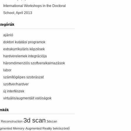
International Workshops in the Doctoral
School, April 2013
tegóriák
ajánló
doktori kutatási programok
extrakurrikuláris képzések
hardverelemek integrációja
háromdimenziós szoftveralkalmazások
labor
számítógépes szobrászat
szoftver/hardver
új interfészek
virtuális/augmentált valóságok
ímkék
3d scan
 Reconstruction
3dscan
gmented Memory
Augmented Reality
beköszöntő