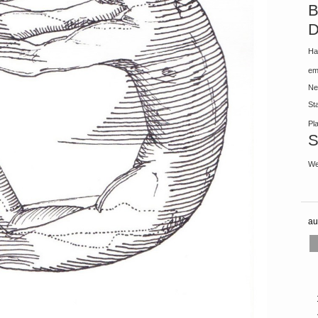
B
D
Ha
em
Ne
St
Pl
S
We
au