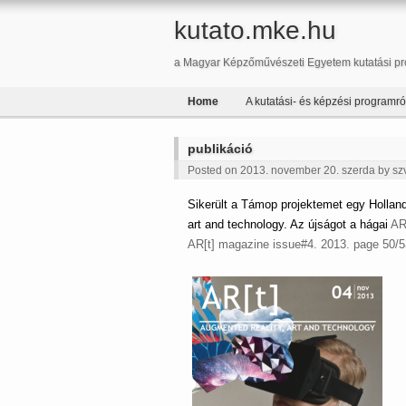
kutato.mke.hu
a Magyar Képzőművészeti Egyetem kutatási pr
Home
A kutatási- és képzési programró
publikáció
Posted on 2013. november 20. szerda by
sz
Sikerült a Támop projektemet egy Hollan
art and technology. Az újságot a hágai
AR
AR[t] magazine issue#4. 2013. page 50/5