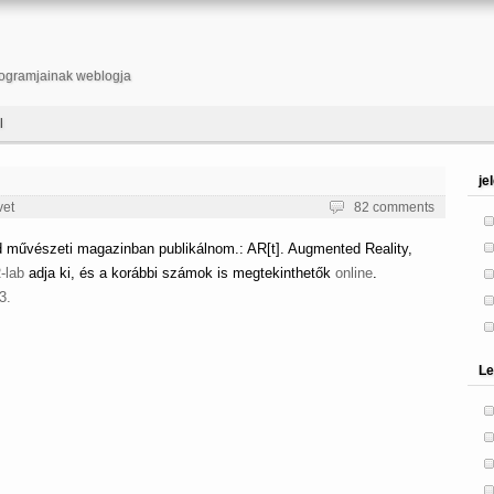
ogramjainak weblogja
l
je
vet
82 comments
d művészeti magazinban publikálnom.: AR[t]. Augmented Reality,
-lab
adja ki, és a korábbi számok is megtekinthetők
online
.
3.
Le