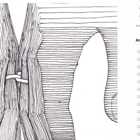
« 
Ar