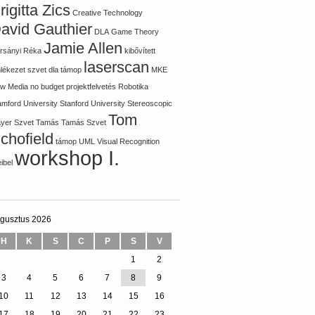
rigitta Zics
Creative Technology
avid Gauthier
DLA
Game Theory
Jamie Allen
rsányi Réka
kibővített
laserscan
lékezet szvet dla támop
MKE
w Media
no budget
projektfelvetés
Robotika
amford University
Stanford University
Stereoscopic
Tom
ayer
Szvet Tamás
Tamás Szvet
chofield
támop
UML
Visual Recognition
workshop I.
ibel
gusztus 2026
H
K
S
C
P
S
V
1
2
3
4
5
6
7
8
9
10
11
12
13
14
15
16
17
18
19
20
21
22
23