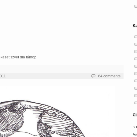
Ka
ékezet szvet dla támop
011
64 comments
C
3D
Au