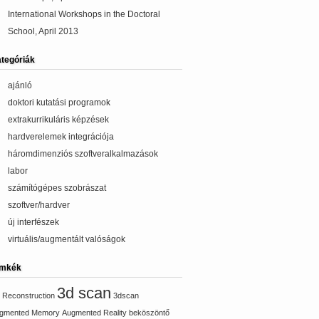
International Workshops in the Doctoral
School, April 2013
tegóriák
ajánló
doktori kutatási programok
extrakurrikuláris képzések
hardverelemek integrációja
háromdimenziós szoftveralkalmazások
labor
számítógépes szobrászat
szoftver/hardver
új interfészek
virtuális/augmentált valóságok
ímkék
3d scan
 Reconstruction
3dscan
gmented Memory
Augmented Reality
beköszöntő