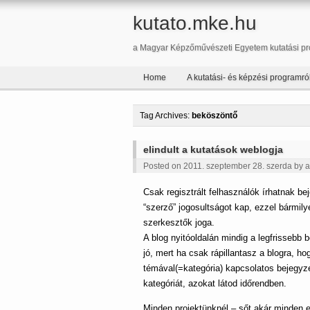
kutato.mke.hu
a Magyar Képzőművészeti Egyetem kutatási pr
Home
A kutatási- és képzési programró
Tag Archives:
beköszöntő
elindult a kutatások weblogja
Posted on 2011. szeptember 28. szerda by
a
Csak regisztrált felhasználók írhatnak be
“szerző” jogosultságot kap, ezzel bármily
szerkesztők joga.
A blog nyitóoldalán mindig a legfrissebb b
jó, mert ha csak rápillantasz a blogra, h
témával(=kategória) kapcsolatos bejegyz
kategóriát, azokat látod időrendben.
Minden projektünknél – sőt akár minden eg