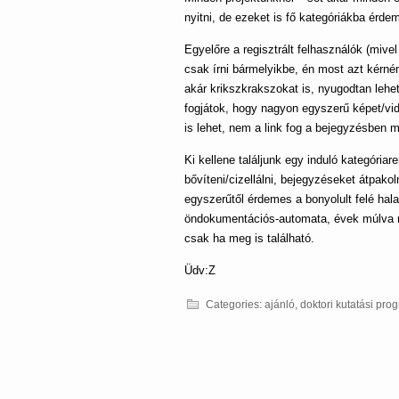
nyitni, de ezeket is fő kategóriákba érdem
Egyelőre a regisztrált felhasználók (mive
csak írni bármelyikbe, én most azt kérném,
akár krikszkrakszokat is, nyugodtan lehet
fogjátok, hogy nagyon egyszerű képet/vi
is lehet, nem a link fog a bejegyzésben 
Ki kellene találjunk egy induló kategóriar
bővíteni/cizellálni, bejegyzéseket átpako
egyszerűtől érdemes a bonyolult felé hal
öndokumentációs-automata, évek múlva n
csak ha meg is található.
Üdv:Z
Categories:
ajánló
,
doktori kutatási pro