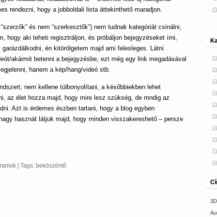
es rendezni, hogy a jobboldali lista áttekinthető maradjon.
l “szerzők” és nem “szerkesztők”) nem tudnak kategóriát csinálni,
 hogy aki teheti regisztráljon, és próbáljon bejegyzéseket írni,
Ka
 garázdálkodni, én kitörölgetem majd ami felesleges. Látni
deót/akármit betenni a bejegyzésbe, ezt még egy link megadásával
megjelenni, hanem a kép/hang/videó stb.
endszert, nem kellene túlbonyolítani, a későbbiekben lehet
lni, az élet hozza majd, hogy mire lesz szükség, de mndig az
adni. Azt is érdemes észben tartani, hogy a blog egyben
agy hasznát látjuk majd, hogy minden visszakereshető – persze
gramok
| Tags:
beköszöntő
C
3D
Au