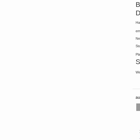
B
D
Ha
em
Ne
St
Pl
S
We
au