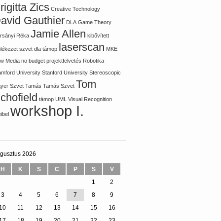
rigitta Zics
Creative Technology
avid Gauthier
DLA
Game Theory
Jamie Allen
rsányi Réka
kibővített
laserscan
lékezet szvet dla támop
MKE
w Media
no budget
projektfelvetés
Robotika
amford University
Stanford University
Stereoscopic
Tom
ayer
Szvet Tamás
Tamás Szvet
chofield
támop
UML
Visual Recognition
workshop I.
ibel
gusztus 2026
H
K
S
C
P
S
V
1
2
3
4
5
6
7
8
9
10
11
12
13
14
15
16
17
18
19
20
21
22
23