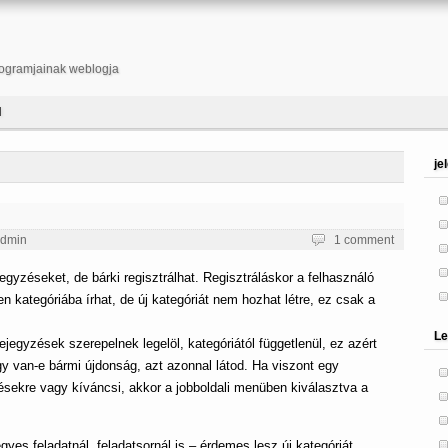
ogramjainak weblogja
l
je
dmin
1 comment
jegyzéseket, de bárki regisztrálhat. Regisztráláskor a felhasználó
en kategóriába írhat, de új kategóriát nem hozhat létre, ez csak a
Le
ejegyzések szerepelnek legelöl, kategóriától függetlenül, ez azért
ogy van-e bármi újdonság, azt azonnal látod. Ha viszont egy
ésekre vagy kíváncsi, akkor a jobboldali menüben kiválasztva a
yes feladatnál, feladatsornál is – érdemes lesz új kategóriát