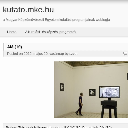
kutato.mke.hu
a Magyar Képzőművészeti Egyetem kutatási programjainak weblogja
Home
A kutatási- és képzési programról
AM (19)
Posted on 2012. május 20. vasárnap by
szvet
Notice:
This work is licensed under a
BY-NC-SA
. Permalink:
AM (19)